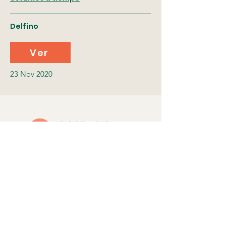
Delfino
Ver
23 Nov 2020
Costa Rica Regenerativa es una
iniciativa de la Universidad para la