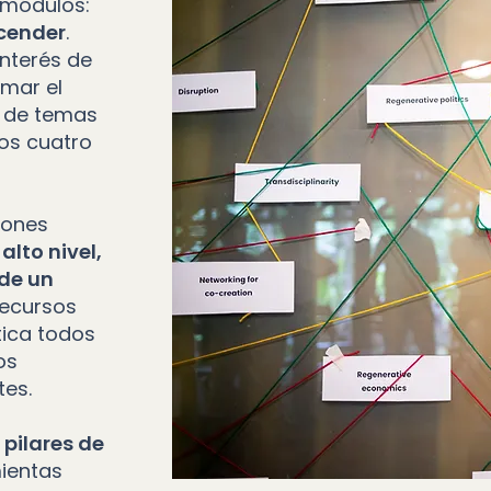
 módulos:
scender
.
nterés de
omar el
 de temas
os cuatro
iones
alto nivel,
 de un
recursos
tica todos
os
tes.
 pilares de
ientas