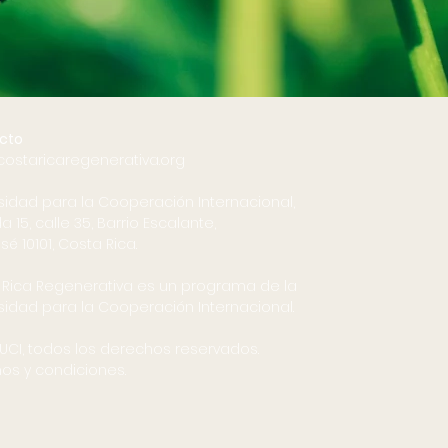
cto
costaricaregenerativa.org
sidad para la Cooperación Internacional,
a 15, calle 35, Barrio Escalante,
sé 10101, Costa Rica.
 Rica Regenerativa es un programa de la
sidad para la Cooperación Internacional.
UCI, todos los derechos reservados.
os y condiciones.