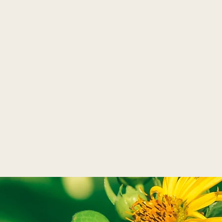
Has
para 