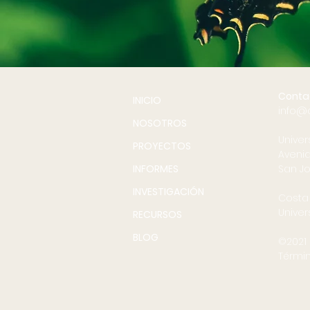
Conta
INICIO
info@
NOSOTROS
Univer
PROYECTOS
Avenid
INFORMES
San Jo
INVESTIGACIÓN
Costa
Univer
RECURSOS
BLOG
©2021 
Términ