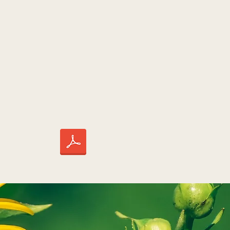
 click aquí
descargar