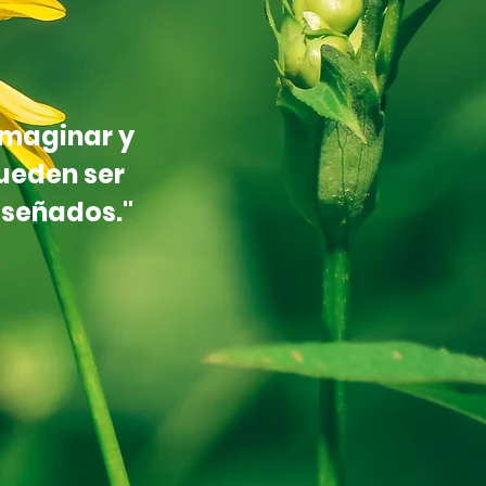
imaginar y
ueden ser
iseñados."