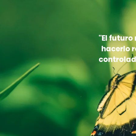
"El futur
hacerlo 
controlad